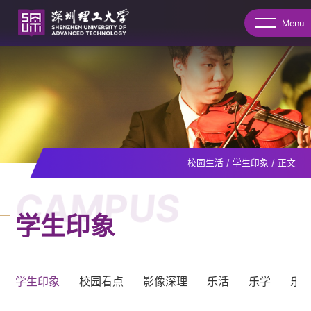
Menu
校园生活
/
学生印象
/
正文
CAMPUS
学生印象
学生印象
校园看点
影像深理
乐活
乐学
乐