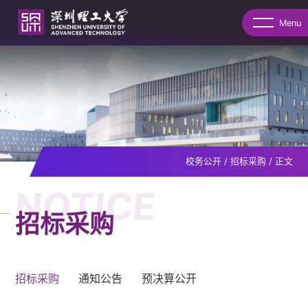
Menu
校务公开
/
招标采购
/
正文
NOTICE
招标采购
招标采购
通知公告
预决算公开