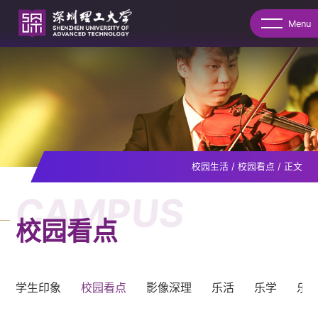
Menu
校园生活
/
校园看点
/
正文
CAMPUS
校园看点
学生印象
校园看点
影像深理
乐活
乐学
乐