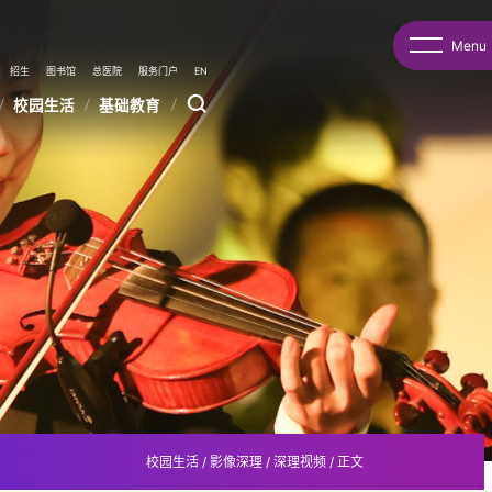
Menu
招生
图书馆
总医院
服务门户
EN
校园生活
基础教育
校园生活
/
影像深理
/
深理视频
/
正文