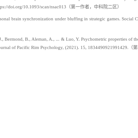
922. https://doi.org/10.1093/scan/nsac013（第一作者，中科院二区）
onal brain synchronization under bluffing in strategic games. Social C
 J., Bermond, B., Aleman, A., ... & Luo, Y. Psychometric properties of 
tudy. Journal of Pacific Rim Psychology, (2021). 15, 18344909