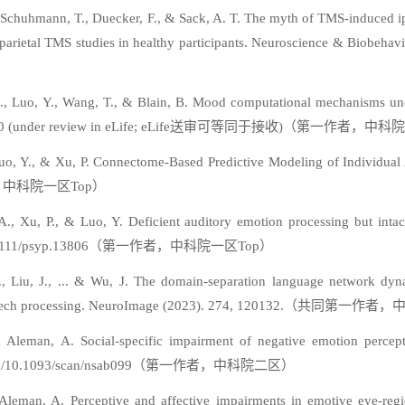
 Schuhmann, T., Duecker, F., & Sack, A. T. The myth of TMS-induced ip
tory parietal TMS studies in healthy participants. Neuroscience &
Z., Luo, Y., Wang, T., & Blain, B. Mood computational mechanisms under
31.23297870 (under review in eLife; eLife送审可等同于接收)（第一作者，
uo, Y., & Xu, P. Connectome-Based Predictive Modeling of Individual
第一作者，中科院一区Top）
 Xu, P., & Luo, Y. Deficient auditory emotion processing but intact
i.org/10.1111/psyp.13806（第一作者，中科院一区Top）
Liu, J., ... & Wu, J. The domain-separation language network dynamic
 and speech processing. NeuroImage (2023). 274, 120132.（共同
Aleman, A. Social-specific impairment of negative emotion percepti
://doi.org/10.1093/scan/nsab099（第一作者，中科院二区）
leman, A. Perceptive and affective impairments in emotive eye-regi