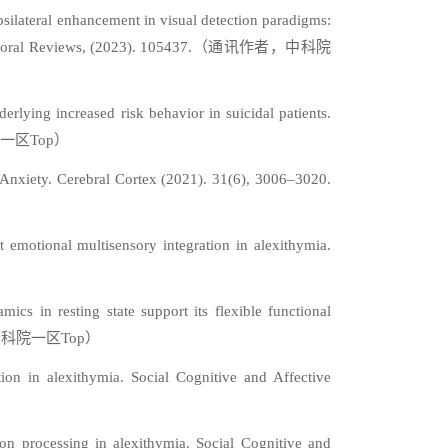
silateral enhancement in visual detection paradigms:
 Biobehavioral Reviews, (2023). 105437.（通讯作者，中科院
lying increased risk behavior in suicidal patients.
中科院一区Top）
 Anxiety. Cerebral Cortex (2021). 31(6), 3006–3020.
 emotional multisensory integration in alexithymia.
s in resting state support its flexible functional
第一作者，中科院一区Top）
on in alexithymia. Social Cognitive and Affective
on processing in alexithymia. Social Cognitive and