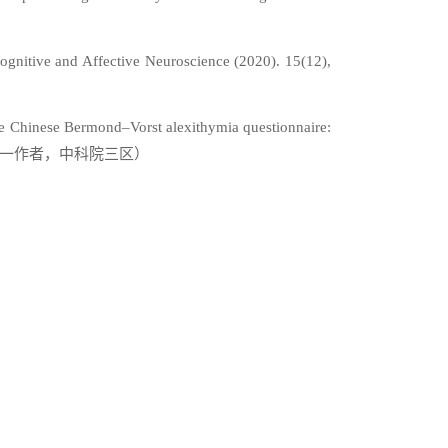
ognitive and Affective Neuroscience (2020). 15(12),
the Chinese Bermond–Vorst alexithymia questionnaire:
21991429.（第一作者，中科院三区）