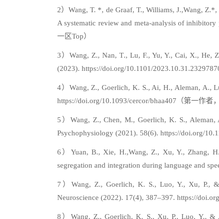
2）Wang, T. *, de Graaf, T., Williams, J.,Wang, Z.*,
A systematic review and meta-analysis of inhibi
一区Top）
3）Wang, Z., Nan, T., Lu, F., Yu, Y., Cai, X., He, 
(2023). https://doi.org/10.1101/2023.10.
4）Wang, Z., Goerlich, K. S., Ai, H., Aleman, A., L
https://doi.org/10.1093/cercor/bhaa407（
5）Wang, Z., Chen, M., Goerlich, K. S., Aleman, A.,
Psychophysiology (2021). 58(6). https://do
6）Yuan, B., Xie, H.,Wang, Z., Xu, Y., Zhang, H., 
segregation and integration during language
7）Wang, Z., Goerlich, K. S., Luo, Y., Xu, P., & 
Neuroscience (2022). 17(4), 387–397. https
8）Wang, Z., Goerlich, K. S., Xu, P., Luo, Y., & A