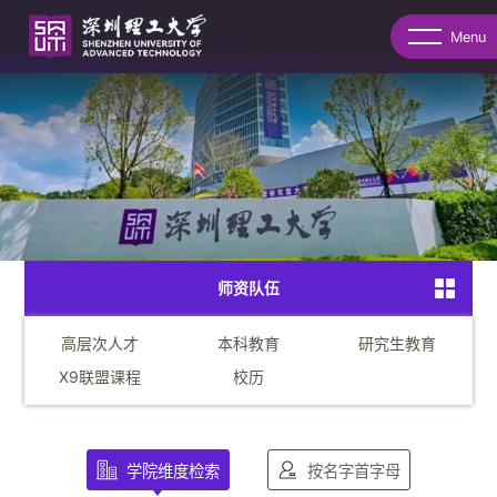
Menu
师资队伍
高层次人才
本科教育
研究生教育
X9联盟课程
校历
学院维度检索
按名字首字母