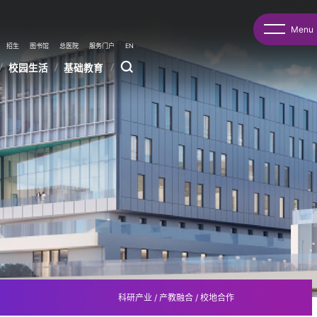
Menu
招生
图书馆
总医院
服务门户
EN
校园生活
基础教育
科研产业
/
产教融合
/
校地合作